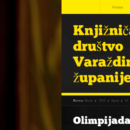
Početna
Knjižni
društvo
Varaždi
županij
Browse:
Home
2025
lipanj
10
Olimpijada