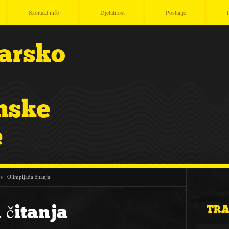
Kontakt info
Djelatnost
Poslanje
čarsko
nske
e
Olimpijada čitanja
 čitanja
TRA