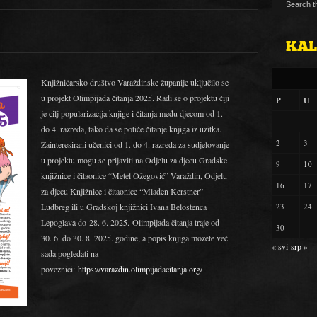
KA
Knjižničarsko društvo Varaždinske županije uključilo se
u projekt Olimpijada čitanja 2025. Radi se o projektu čiji
P
U
je cilj popularizacija knjige i čitanja među djecom od 1.
do 4. razreda, tako da se potiče čitanje knjiga iz užitka.
2
3
Zainteresirani učenici od 1. do 4. razreda za sudjelovanje
u projektu mogu se prijaviti na Odjelu za djecu Gradske
9
10
knjižnice i čitaonice “Metel Ožegović” Varaždin, Odjelu
16
17
za djecu Knjižnice i čitaonice “Mladen Kerstner”
Ludbreg ili u Gradskoj knjižnici Ivana Belostenca
23
24
Lepoglava do 28. 6. 2025. Olimpijada čitanja traje od
30
30. 6. do 30. 8. 2025. godine, a popis knjiga možete već
« svi
srp »
sada pogledati na
poveznici:
https://varazdin.olimpijadacitanja.org/