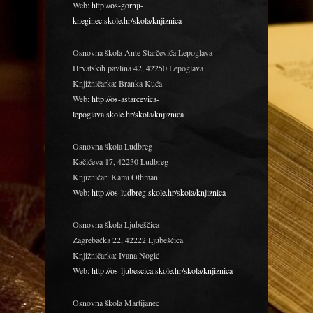
Web:
http://os-gornji-
kneginec.skole.hr/skola/knjiznica
Osnovna škola Ante Starčevića Lepoglava
Hrvatskih pavlina 42, 42250 Lepoglava
Knjižničarka: Branka Kuća
Web:
http://os-astarcevica-
lepoglava.skole.hr/skola/knjiznica
Osnovna škola Ludbreg
Kačićeva 17, 42230 Ludbreg
Knjižničar: Kami Othman
Web:
http://os-ludbreg.skole.hr/skola/knjiznica
Osnovna škola Ljubeščica
Zagrebačka 22, 42222 Ljubeščica
Knjižničarka: Ivana Nogić
Web:
http://os-ljubescica.skole.hr/skola/knjiznica
Osnovna škola Martijanec