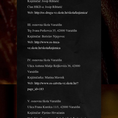
Knjižničar: Josip Rihtarić
Član HKD-a: Josip Rihtarić
Web:
http://os-druga-vz.skole.hr/skola/knjiznica/
III. osnovna škola Varaždin
Trg Ivana Perkovca 35, 42000 Varaždin
Knjižničar: Berislav Njegovec
Web:
http://www.os-treca-
vz.skole.hr/skola/knjiznica
IV. osnovna škola Varaždin
Ulica Antuna Matije Reljkovića 36, 42000
Varaždin
Knjižničarka: Marina Mavrek
Web:
http://www.os-cetvrta-vz.skole.hr/?
page_id=183
V. osnovna škola Varaždin
Ulica Frana Kurelca 11/1, 42000 Varaždin
Knjižničar: Pjerino Hrvaćanin