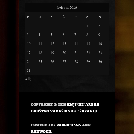
kolovoz 2026
P
U
S
Č
P
S
N
1
2
3
4
5
6
7
8
9
10
11
12
13
14
15
16
17
18
19
20
21
22
23
24
25
26
27
28
29
30
31
« lip
COPYRIGHT © 2026
KNJIŽNIČARSKO
DRUŠTVO VARAŽDINSKE ŽUPANIJE
.
POWERED BY
WORDPRESS
AND
FANWOOD
.