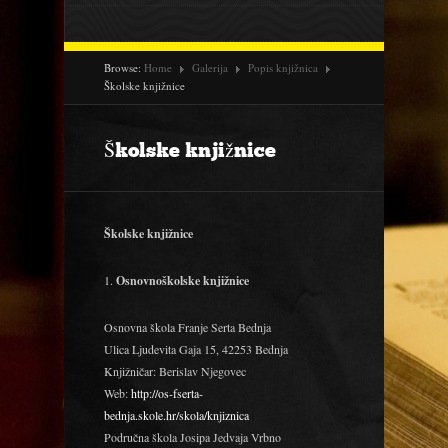
Browse:
Home
Galerija
Popis knjižnica
Školske knjižnice
Školske knjižnice
Školske knjižnice
1.
Osnovnoškolske knjižnice
Osnovna škola Franje Serta Bednja
Ulica Ljudevita Gaja 15, 42253 Bednja
Knjižničar: Berislav Njegovec
Web:
http://os-fserta-
bednja.skole.hr/skola/knjiznica
Područna škola Josipa Jedvaja Vrbno