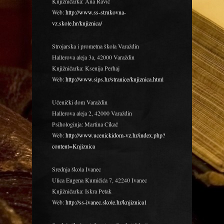
Knjižničarka: Ana Ravić
Web:
http://www.ss-strukovna-
vz.skole.hr/knjiznica/
Strojarska i prometna škola Varaždin
Hallerova aleja 3a, 42000 Varaždin
Knjižničarka: Ksenija Perhaj
Web:
http://www.sips.hr/stranice/knjiznica.html
Učenički dom Varaždin
Hallerova aleja 2, 42000 Varaždin
Psihologinja: Martina Cikač
Web:
http://www.ucenickidom-vz.hr/index.php?
content=Knjiznica
Srednja škola Ivanec
Ulica Eugena Kumičića 7, 42240 Ivanec
Knjižničarka: Iskra Petak
Web:
http://ss-ivanec.skole.hr/knjiznica1