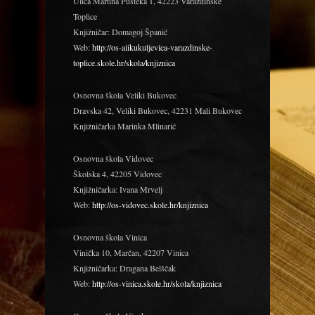
Ulica Martina Pušteka 1, 42223 Varaždinske
Toplice
Knjižničar: Domagoj Španić
Web:
http://os-aiikukuljevica-varazdinske-
toplice.skole.hr/skola/knjiznica
Osnovna škola Veliki Bukovec
Dravska 42, Veliki Bukovec, 42231 Mali Bukovec
Knjižničarka Marinka Mlinarić
Osnovna škola Vidovec
Školska 4, 42205 Vidovec
Knjižničarka: Ivana Mrvelj
Web:
http://os-vidovec.skole.hr/knjiznica
Osnovna škola Vinica
Vinička 10, Marčan, 42207 Vinica
Knjižničarka: Dragana Belščak
Web:
http://os-vinica.skole.hr/skola/knjiznica