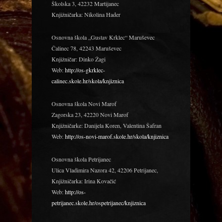
Školska 3, 42232 Martijanec
Knjižničarka: Nikolina Hader
Osnovna škola „Gustav Krklec“ Maruševec
Čalinec 78, 42243 Maruševec
Knjižničar: Dinko Žagi
Web:
http://os-gkrklec-
calinec.skole.hr/skola/knjiznica
Osnovna škola Novi Marof
Zagorska 23, 42220 Novi Marof
Knjižničarke: Danijela Koren, Valentina Šafran
Web:
http://os-novi-marof.skole.hr/skola/knjiznica
Osnovna škola Petrijanec
Ulica Vladimira Nazora 42, 42206 Petrijanec,
Knjižničarka: Irina Kovačić
Web:
http://os-
petrijanec.skole.hr/ospetrijanec/knjiznica