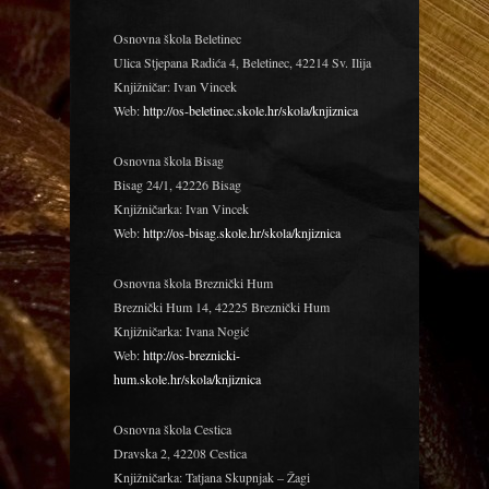
Osnovna škola Beletinec
Ulica Stjepana Radića 4, Beletinec, 42214 Sv. Ilija
Knjižničar: Ivan Vincek
Web:
http://os-beletinec.skole.hr/skola/knjiznica
Osnovna škola Bisag
Bisag 24/1, 42226 Bisag
Knjižničarka: Ivan Vincek
Web:
http://os-bisag.skole.hr/skola/knjiznica
Osnovna škola Breznički Hum
Breznički Hum 14, 42225 Breznički Hum
Knjižničarka: Ivana Nogić
Web:
http://os-breznicki-
hum.skole.hr/skola/knjiznica
Osnovna škola Cestica
Dravska 2, 42208 Cestica
Knjižničarka: Tatjana Skupnjak – Žagi