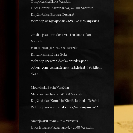
Gospodarska škola Varaždin
Ulica Božene Plazzeriano 4, 42000 Varaždin,
Knjižničarka: Barbara Dukarić
Web:
http://ss-gospodarska-vz.skole.hr/knjiznica
Graditeljska, prirodoslovna i rudarska škola
Varaždin
Hallerova aleja 3, 42000 Varaždin,
Knjižničarka: Elvira Gotal
Web:
http://www.rudarska.hr/index.php?
option=com_content&view=article&id=195&Itemi
d=181
Medicinska škola Varaždin
Međeralova ulica bb, 42000 Varaždin
Knjižničarke: Kornelija Klarić, Jadranka Težački
Web:
http://www.medskvz.org/web/knjiznica-2/
Srednja strukovna škola Varaždin
Ulica Božene Plazzeriano 4, 42000 Varaždin,