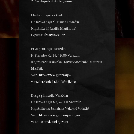
2.
Srednjoškolske knjižnice
Elektrostrojarska škola
Hallerova aleja 5, 42000 Varaždin
Knjižničari: Natalija Martinović
E-pošta:
library@ess.hr
Prva gimnazija Varaždin
P. Preradovića 14, 42000 Varaždin
Knjižničari: Jasminka Horvatić-Bedenik, Marinela
Marčetić
Web:
http://www.gimnazija-
varazdin.skole.hr/skola/knjiznica
Druga gimnazija Varaždin
Hallerova aleja 6 a, 42000 Varaždin,
Knjižničarka: Jasminka Vuković Vidačić
Web:
http://www.gimnazija-druga-
vz.skole.hr/skola/knjiznica