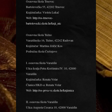
Osnovna škola Trnovec
Bartolovečka 55, 42202 Trnovec
Knjižničarka: Violeta Lukač
Web:
http://os-trnovec-
bartolovecki.skole.hr/knji_nic
Osnovna škola Tužno
Varaždinska 16, Tužno, 42242 Radovan
Knjižničar: Martina Zelčić Kos
Područna škola Črešnjevo
I. osnovna škola Varaždin
Ulica kralja Petra Krešimira IV. 10, 42000
Varaždin
Knjižničarka: Renata Volar
Članica HKD-a: Renata Volar
Web:
http://os-prva-vz.skole.hr/knjiznica
II. osnovna škola Varaždin
Ulica Augusta Cesarca 10, 42000 Varaždin