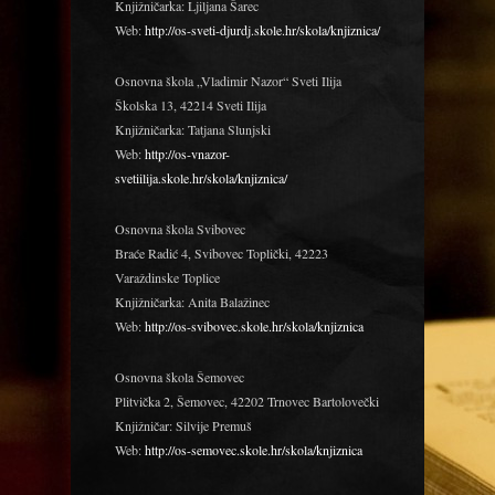
Knjižničarka: Ljiljana Šarec
Web:
http://os-sveti-djurdj.skole.hr/skola/knjiznica/
Osnovna škola „Vladimir Nazor“ Sveti Ilija
Školska 13, 42214 Sveti Ilija
Knjižničarka: Tatjana Slunjski
Web:
http://os-vnazor-
svetiilija.skole.hr/skola/knjiznica/
Osnovna škola Svibovec
Braće Radić 4, Svibovec Toplički, 42223
Varaždinske Toplice
Knjižničarka: Anita Balažinec
Web:
http://os-svibovec.skole.hr/skola/knjiznica
Osnovna škola Šemovec
Plitvička 2, Šemovec, 42202 Trnovec Bartolovečki
Knjižničar: Silvije Premuš
Web:
http://os-semovec.skole.hr/skola/knjiznica