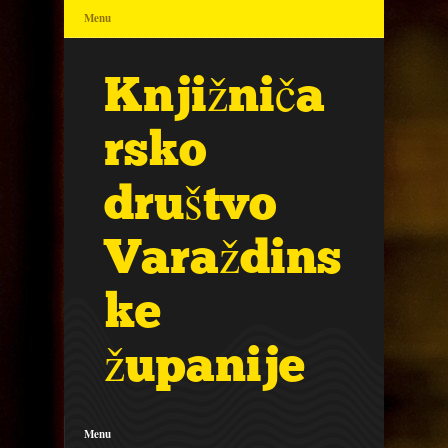
Menu
Knjižniča
rsko
društvo
Varaždins
ke
županije
Menu