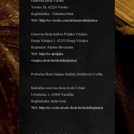
Osnovna škola Visoko
Visoko 20, 42224 Visoko
Knjižničarka: Valentina Putar
Web:
http://os-visoko.com.hr/nastava/knjiznica
Osnovna škola Izidora Poljaka Višnjica
Donja Višnjica 1, 42255 Donja Višnjica
Knjižničar: Pjerino Hrvaćanin
Web:
http://os-ipoljaka-
visnjica.skole.hr/skola/knjiznica/
Područna škola Julijane Erdödy Drašković Cvetlin
Katolička osnovna škola Svete Uršule
Uršulinska 1, 42000 Varaždin
Knjižničarka: Irena Jozić
Web:
http://os-svete-ursule.skole.hr/skola/knjiznica