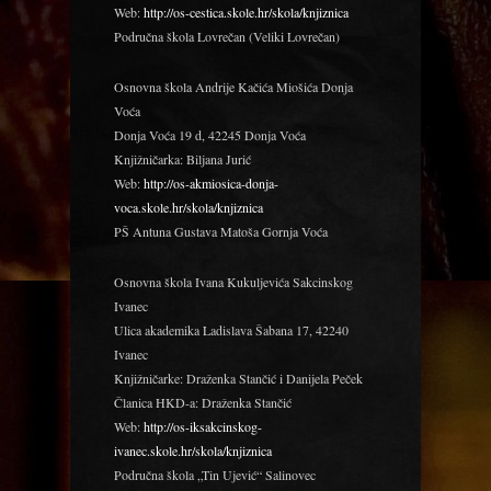
Web:
http://os-cestica.skole.hr/skola/knjiznica
Područna škola Lovrečan (Veliki Lovrečan)
Osnovna škola Andrije Kačića Miošića Donja
Voća
Donja Voća 19 d, 42245 Donja Voća
Knjižničarka: Biljana Jurić
Web:
http://os-akmiosica-donja-
voca.skole.hr/skola/knjiznica
PŠ Antuna Gustava Matoša Gornja Voća
Osnovna škola Ivana Kukuljevića Sakcinskog
Ivanec
Ulica akademika Ladislava Šabana 17, 42240
Ivanec
Knjižničarke: Draženka Stančić i Danijela Peček
Članica HKD-a: Draženka Stančić
Web:
http://os-iksakcinskog-
ivanec.skole.hr/skola/knjiznica
Područna škola „Tin Ujević“ Salinovec