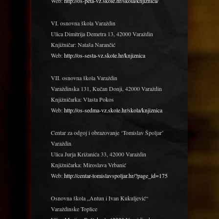
Web:
http://os-peta-vz.skole.hr/skola/knjiznica/
VI. osnovna škola Varaždin
Ulica Dimitrija Demetra 13, 42000 Varaždin
Knjižničar: Nataša Narančić
Web:
http://os-sesta-vz.skole.hr/knjiznica
VII. osnovna škola Varaždin
Varaždinska 131, Kučan Donji, 42000 Varaždin
Knjižničarka: Vlasta Pokos
Web:
http://os-sedma-vz.skole.hr/skola/knjiznica
Centar za odgoj i obrazovanje ‘Tomislav Špoljar’
Varaždin
Ulica Jurja Križanića 33, 42000 Varaždin
Knjižničarka: Miroslava Vrbanić
Web:
http://centar-tomislavspoljar.hr/?page_id=175
Osnovna škola „Antun i Ivan Kukuljević“
Varaždinske Toplice