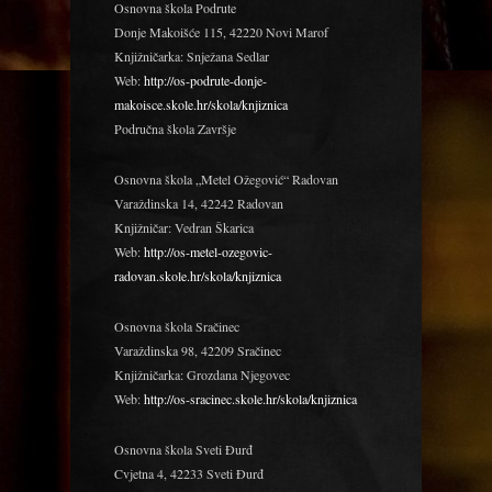
Osnovna škola Podrute
Donje Makoišće 115, 42220 Novi Marof
Knjižničarka: Snježana Sedlar
Web:
http://os-podrute-donje-
makoisce.skole.hr/skola/knjiznica
Područna škola Završje
Osnovna škola „Metel Ožegović“ Radovan
Varaždinska 14, 42242 Radovan
Knjižničar: Vedran Škarica
Web:
http://os-metel-ozegovic-
radovan.skole.hr/skola/knjiznica
Osnovna škola Sračinec
Varaždinska 98, 42209 Sračinec
Knjižničarka: Grozdana Njegovec
Web:
http://os-sracinec.skole.hr/skola/knjiznica
Osnovna škola Sveti Đurđ
Cvjetna 4, 42233 Sveti Đurđ