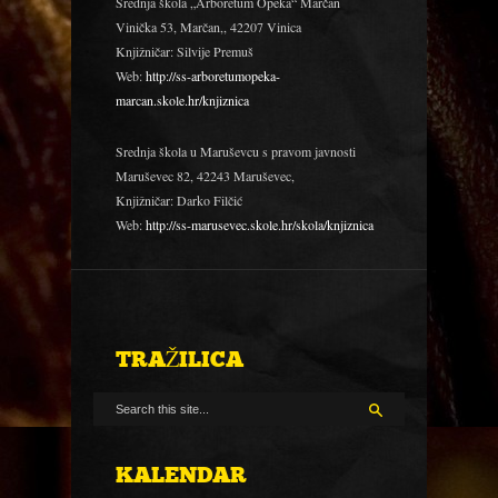
Srednja škola „Arboretum Opeka“ Marčan
Vinička 53, Marčan,, 42207 Vinica
Knjižničar: Silvije Premuš
Web:
http://ss-arboretumopeka-
marcan.skole.hr/knjiznica
Srednja škola u Maruševcu s pravom javnosti
Maruševec 82, 42243 Maruševec,
Knjižničar: Darko Filčić
Web:
http://ss-marusevec.skole.hr/skola/knjiznica
TRAŽILICA
KALENDAR