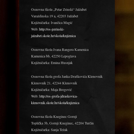
Osnovna škola „Petar Zrinski“ Jalžabet
Varaždinska 19 a, 42203 Jalžabet
Knjižničarka: Ivančica Magić
Web:
http://os-pzrinski-
jalzabet.skole.hr/skola/knjiznica
Osnovna škola Ivana Rangera Kamenica
Kamenica bb, 42250 Lepoglava
Knjižničarka: Emina Husnjak
Osnovna škola grofa Janka Draškovića Klenovnik
Klenovnik 21, 42244 Klenovnik
Knjižničarka: Maja Bregović
Web: h
ttp://os-grofa-jdraskovica-
klenovnik.skole.hr/skola/knjiznica
Osnovna škola Kneginec Gornji
Toplička 3b, Gornji Kneginec, 42204 Turčin
Knjižničarka: Sanja Težak