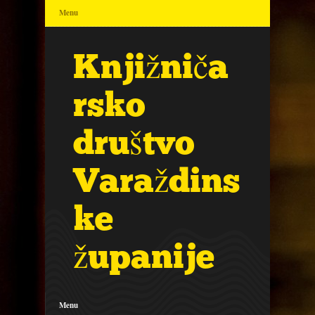
Menu
Knjižniča
rsko
društvo
Varaždins
ke
županije
Menu