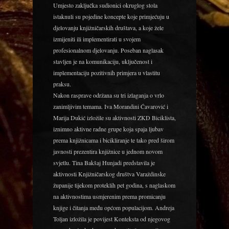
Umjesto zaključka sudionici okruglog stola
istaknuli su pojedine koncepte koje primjećuju u
djelovanju knjižničarskih društava, a koje žele
izmijeniti ili implementirati u svojem
profesionalnom djelovanju. Poseban naglasak
stavljen je na komunikaciju, uključenost i
implementaciju pozitivnih primjera u vlastitu
praksu.
Nakon rasprave održana su tri izlaganja o vrlo
zanimljivim temama. Iva Morandini Ćavarović i
Marija Dukić izložile su aktivnosti ZKD Biciklista,
iznimno aktivne radne grupe koja spaja ljubav
prema knjižnicama i bicikliranje te tako pred širom
javnosti prezentira knjižnice u jednom novom
svjetlu. Tina Bakšaj Hunjadi predstavila je
aktivnosti Knjižničarskog društva Varaždinske
županije tijekom proteklih pet godina, s naglaskom
na aktivnostima usmjerenim prema promicanju
knjige i čitanja među općom populacijom. Andreja
Toljan izložila je povijest Konteksta od njegovog