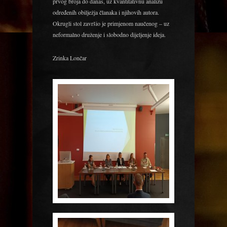
prvog broja do danas, uz kvantitativnu analizu
određenih obilježja članaka i njihovih autora.
Okrugli stol završio je primjenom naučenog – uz
neformalno druženje i slobodno dijeljenje ideja.
Zrinka Lončar