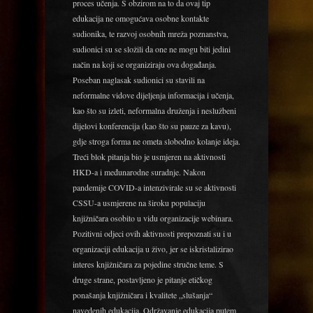
proces učenja. S obzirom na to da ovaj tip
edukacija ne omogućava osobne kontakte
sudionika, te razvoj osobnih mreža poznanstva,
sudionici su se složili da one ne mogu biti jedini
način na koji se organiziraju ova događanja.
Poseban naglasak sudionici su stavili na
neformalne vidove dijeljenja informacija i učenja,
kao što su izleti, neformalna druženja i neslužbeni
dijelovi konferencija (kao što su pauze za kavu),
gdje stroga forma ne ometa slobodno kolanje ideja.
Treći blok pitanja bio je usmjeren na aktivnosti
HKD-a i međunarodne suradnje. Nakon
pandemije COVID-a intenzivirale su se aktivnosti
CSSU-a usmjerene na široku populaciju
knjižničara osobito u vidu organizacije webinara.
Pozitivni odjeci ovih aktivnosti prepoznati su i u
organizaciji edukacija u živo, jer se iskristalizirao
interes knjižničara za pojedine stručne teme. S
druge strane, postavljeno je pitanje etičkog
ponašanja knjižničara i kvalitete „slušanja“
navedenih edukacija. Održavanje edukacija putem