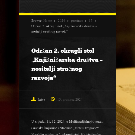
Browse:
Home
2024
prosinac
15
Održan 2. okrugli stol „Knjižničarska društva –
nositelji stručnog razvoja“
Održan 2. okrugli stol
„Knjižničarska društva –
nositelji stručnog
razvoja“
kdvz
15. prosinca 2024
U srijedu, 11. 12. 2024. u Multimedijalnoj dvorani
Gradske knjižnice i čitaonice „Metel Ožegović“
Varaždin održan je 2. okrugli stol „Knjižničarska