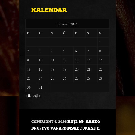
KALENDAR
prosinac 2024
P
U
S
Č
P
S
N
1
2
3
4
5
6
7
8
9
10
11
12
13
14
15
16
17
18
19
20
21
22
23
24
25
26
27
28
29
30
31
« lis
velj »
COPYRIGHT © 2026
KNJIŽNIČARSKO
DRUŠTVO VARAŽDINSKE ŽUPANIJE
.