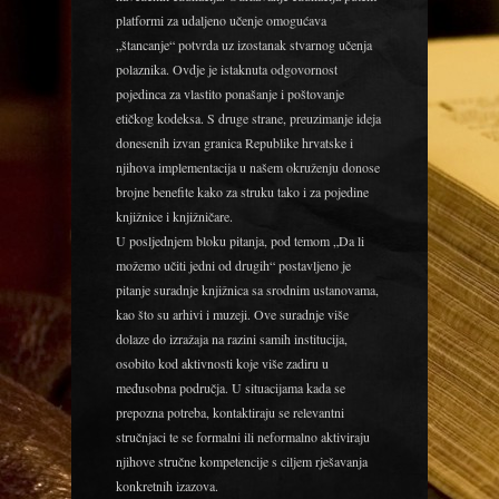
platformi za udaljeno učenje omogućava
„štancanje“ potvrda uz izostanak stvarnog učenja
polaznika. Ovdje je istaknuta odgovornost
pojedinca za vlastito ponašanje i poštovanje
etičkog kodeksa. S druge strane, preuzimanje ideja
donesenih izvan granica Republike hrvatske i
njihova implementacija u našem okruženju donose
brojne benefite kako za struku tako i za pojedine
knjižnice i knjižničare.
U posljednjem bloku pitanja, pod temom „Da li
možemo učiti jedni od drugih“ postavljeno je
pitanje suradnje knjižnica sa srodnim ustanovama,
kao što su arhivi i muzeji. Ove suradnje više
dolaze do izražaja na razini samih institucija,
osobito kod aktivnosti koje više zadiru u
međusobna područja. U situacijama kada se
prepozna potreba, kontaktiraju se relevantni
stručnjaci te se formalni ili neformalno aktiviraju
njihove stručne kompetencije s ciljem rješavanja
konkretnih izazova.