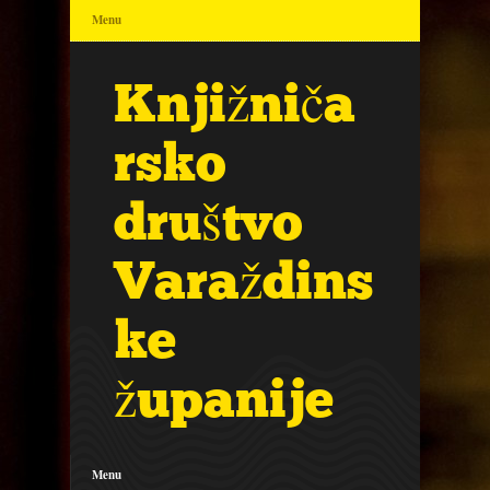
Menu
Knjižniča
rsko
društvo
Varaždins
ke
županije
Menu