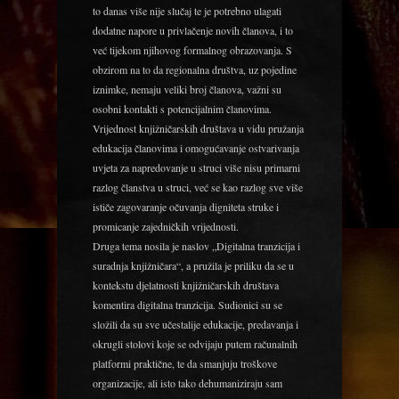
to danas više nije slučaj te je potrebno ulagati
dodatne napore u privlačenje novih članova, i to
već tijekom njihovog formalnog obrazovanja. S
obzirom na to da regionalna društva, uz pojedine
iznimke, nemaju veliki broj članova, važni su
osobni kontakti s potencijalnim članovima.
Vrijednost knjižničarskih društava u vidu pružanja
edukacija članovima i omogućavanje ostvarivanja
uvjeta za napredovanje u struci više nisu primarni
razlog članstva u struci, već se kao razlog sve više
ističe zagovaranje očuvanja digniteta struke i
promicanje zajedničkih vrijednosti.
Druga tema nosila je naslov „Digitalna tranzicija i
suradnja knjižničara“, a pružila je priliku da se u
kontekstu djelatnosti knjižničarskih društava
komentira digitalna tranzicija. Sudionici su se
složili da su sve učestalije edukacije, predavanja i
okrugli stolovi koje se odvijaju putem računalnih
platformi praktične, te da smanjuju troškove
organizacije, ali isto tako dehumaniziraju sam