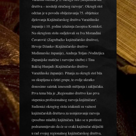
društva – nositelji stručnog razvoja“. Okrugli stol
održan je u povodu obilježavanja 75. obljetnice
djelovanja Knjižničarskog društva Varaždinske
županije i 10. godine izlaženja časopisa Kontekst.
Na okruglom stolu sudjelovali su Iva Morandini
Ćavarović (Zagrebačko knjižničarsko društvo),
Hrvoje Džanko (Knjižničarsko društvo
Međimurske županije), Andreja Toljan (Voditeljica
Županijske matične i razvojne službe) i Tina
Bakšaj Hunjadi (Knjižničarsko društvo
Varaždinske županije). Pitanja za okrugli stol bila
su okupljena u četiri grupe, te ovdje ukratko
donosimo sažetak iznesenih mišljenja i zaključaka.
Prva tema bila je „Regionalno društvo kao prva
stepenica profesionalnog razvoja knjižničara“.
Sudionici okruglog stola istaknuli su važnost
knjižničarskih društava za usmjeravanje razvoja
(posebno mladih) knjižničara. Iako se u prošlosti
podrazumijevalo da će se svaki knjižničar uključiti
u rad svojeg regionalnog knjižničarskog društva,