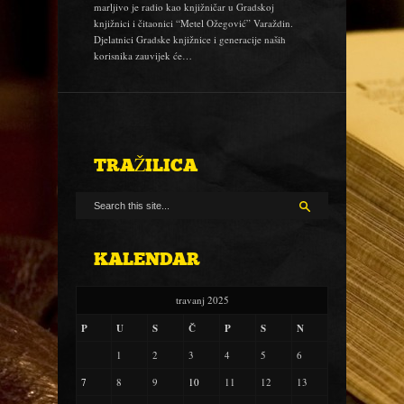
marljivo je radio kao knjižničar u Gradskoj
knjižnici i čitaonici “Metel Ožegović” Varaždin.
Djelatnici Gradske knjižnice i generacije naših
korisnika zauvijek će…
TRAŽILICA
KALENDAR
travanj 2025
P
U
S
Č
P
S
N
1
2
3
4
5
6
7
8
9
10
11
12
13