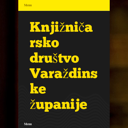
Menu
Knjižniča
rsko
društvo
Varaždins
ke
županije
Menu