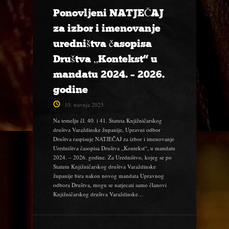
Ponovljeni NATJEČAJ
za izbor i imenovanje
uredništva časopisa
Društva „Kontekst“ u
mandatu 2024. – 2026.
godine
10. travnja 2025
Na temelju čl. 40. i 41. Statuta Knjižničarskog
društva Varaždinske županije, Upravni odbor
Društva raspisuje NATJEČAJ za izbor i imenovanje
Uredništva časopisa Društva „Kontekst“, u mandatu
2024. – 2026. godine. Za Uredništvo, kojeg se po
Statutu Knjižničarskog društva Varaždinske
županije bira nakon novog mandata Upravnog
odbora Društva, mogu se natjecati samo članovi
Knjižničarskog društva Varaždinske…