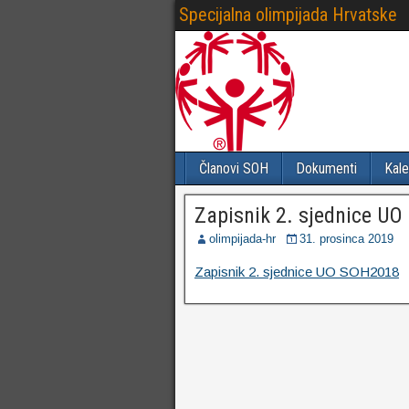
Specijalna olimpijada Hrvatske
Članovi SOH
Dokumenti
Kale
Zapisnik 2. sjednice U
olimpijada-hr
31. prosinca 2019
Zapisnik 2. sjednice UO SOH2018