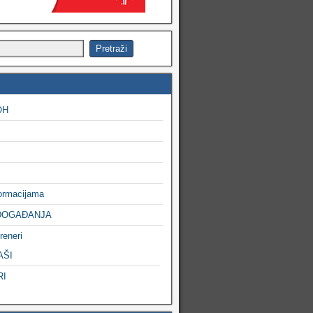
OH
formacijama
DOGAĐANJA
reneri
AŠI
RI