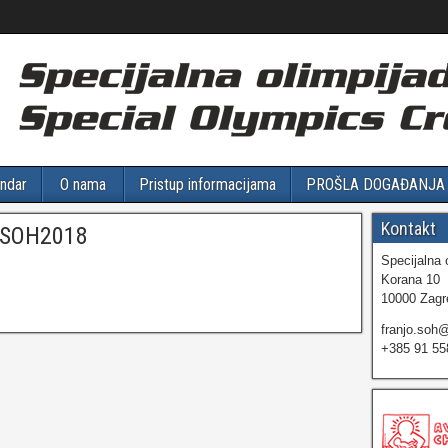
ndar
O nama
Pristup informacijama
PROŠLA DOGAĐANJA
Kontakt
O SOH2018
Specijalna 
Korana 10
10000 Zagr
franjo.soh
+385 91 55