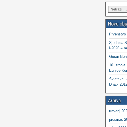
Nove obj
Prvenstvo
Sjednica S
I-2026 = ma
Goran Ben
10. srpnja
Eunice Ken
Svjetske lj
Dhabi 2019
Arhiva
travanj 20
prosinac 2