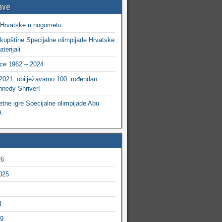
ave
 Hrvatske u nogometu
kupštine Specijalne olimpijade Hrvatske
terijali
ce 1962 – 2024
 2021. obilježavamo 100. rođendan
nedy Shriver!
etne igre Specijalne olimpijade Abu
.
26
025
1
19