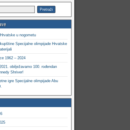
ave
 Hrvatske u nogometu
kupštine Specijalne olimpijade Hrvatske
terijali
ce 1962 – 2024
 2021. obilježavamo 100. rođendan
nedy Shriver!
etne igre Specijalne olimpijade Abu
.
26
025