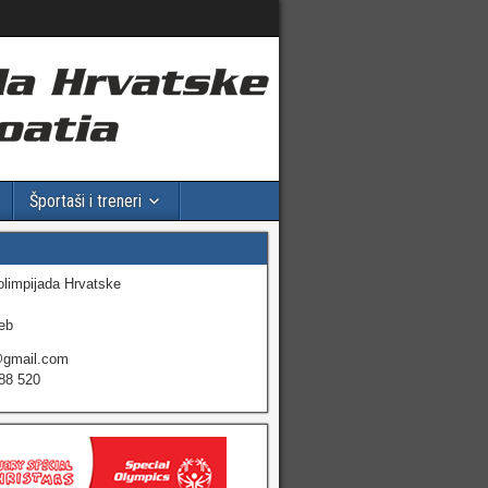
Športaši i treneri
olimpijada Hrvatske
eb
@gmail.com
88 520