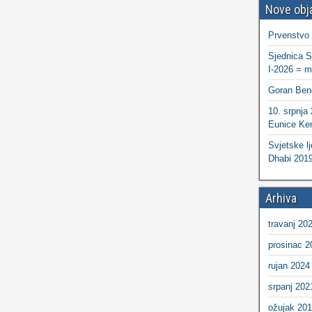
Nove obj
Prvenstvo
Sjednica S
I-2026 = ma
Goran Ben
10. srpnja
Eunice Ken
Svjetske lj
Dhabi 2019
Arhiva
travanj 20
prosinac 2
rujan 2024
srpanj 202
ožujak 20