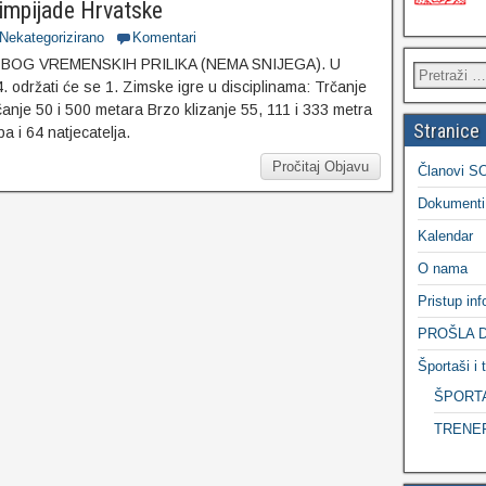
limpijade Hrvatske
Nekategorizirano
Komentari
OG VREMENSKIH PRILIKA (NEMA SNIJEGA). U
. održati će se 1. Zimske igre u disciplinama: Trčanje
čanje 50 i 500 metara Brzo klizanje 55, 111 i 333 metra
Stranice
a i 64 natjecatelja.
Pročitaj Objavu
Članovi S
Dokumenti
Kalendar
O nama
Pristup in
PROŠLA 
Športaši i t
ŠPORT
TRENE