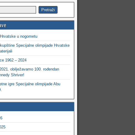
ave
 Hrvatske u nogometu
kupštine Specijalne olimpijade Hrvatske
terijali
ce 1962 – 2024
 2021. obilježavamo 100. rođendan
nedy Shriver!
etne igre Specijalne olimpijade Abu
.
26
025