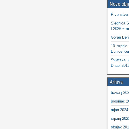
Nove obj
Prvenstvo
Sjednica S
I-2026 = ma
Goran Ben
10. srpnja
Eunice Ken
Svjetske lj
Dhabi 2019
Arhiva
travanj 20
prosinac 2
rujan 2024
srpanj 202
ožujak 20