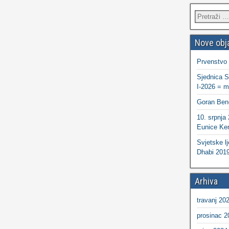
Nove obj
Prvenstvo
Sjednica S
I-2026 = ma
Goran Ben
10. srpnja
Eunice Ken
Svjetske lj
Dhabi 2019
Arhiva
travanj 20
prosinac 2