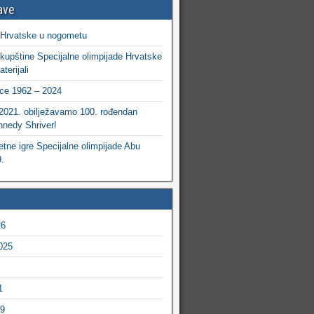
ave
 Hrvatske u nogometu
kupštine Specijalne olimpijade Hrvatske
terijali
ce 1962 – 2024
 2021. obilježavamo 100. rođendan
nedy Shriver!
etne igre Specijalne olimpijade Abu
.
26
025
1
19