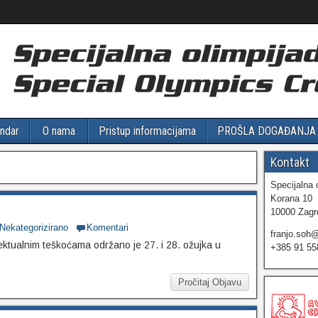
ndar
O nama
Pristup informacijama
PROŠLA DOGAĐANJA
Kontakt
Specijalna 
Korana 10
10000 Zagr
Nekategorizirano
Komentari
franjo.soh
ktualnim teškoćama održano je 27. i 28. ožujka u
+385 91 55
Pročitaj Objavu