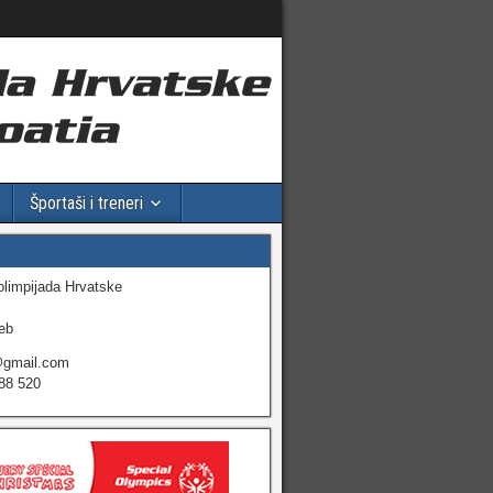
Športaši i treneri
olimpijada Hrvatske
eb
@gmail.com
88 520