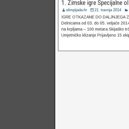
1. Zimske igre Specijalne o
olimpijada-hr
21. travnja 2014
IGRE OTKAZANE DO DALJNJEGA ZB
Delnicama od 03. do 05. veljače 2014
na krpljama – 100 metara Skijaško tr
Umjetničko klizanje Prijavljeno 15 ekip