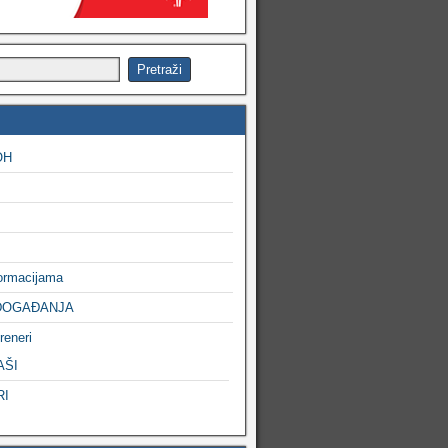
OH
formacijama
DOGAĐANJA
reneri
AŠI
RI