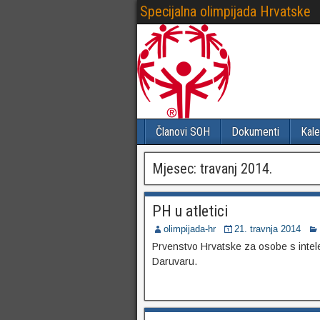
Specijalna olimpijada Hrvatske
Članovi SOH
Dokumenti
Kale
Mjesec:
travanj 2014.
PH u atletici
olimpijada-hr
21. travnja 2014
Prvenstvo Hrvatske za osobe s intele
Daruvaru.