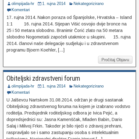
olimpijada-hr
1. rujna 2014
Nekategorizirano
Komentari
17. rujna 2014. Nakon poraza od Španjolske, Hrvatska – Island
1:1 16. rujna 2014. Stjepan Višić osvojio dvije bronce na
25 i 50 metara slobodno. Branimir Čorić zlato na 50 metara
slobodno Nogometaši započeli utakmice u skupini. 15. rujna
2014. članovi naše delegacije sudjeluju i u zdravstvenom
programu Bjoern Koehler, […]
Pročitaj Objavu
Obiteljski zdravstveni forum
olimpijada-hr
1. rujna 2014
Nekategorizirano
Komentari
U Jalševcu Nartskom 31.08.2014. održan je drugi sastanak
Obiteljskog zdravstvenog foruma na kojem je izabrano vodstvo
roditelja. Predsjednik roditeljskog odbora je Ivica Pejić, a
dopredsjednici su: Jasna Kamenščak, Mladen Babin, Dario
Salaj i Milivoj Frkin. Također je bilo riječi o zdravoj prehrani,
raspravljalo se i samo zastupanju osoba s intelektualnim