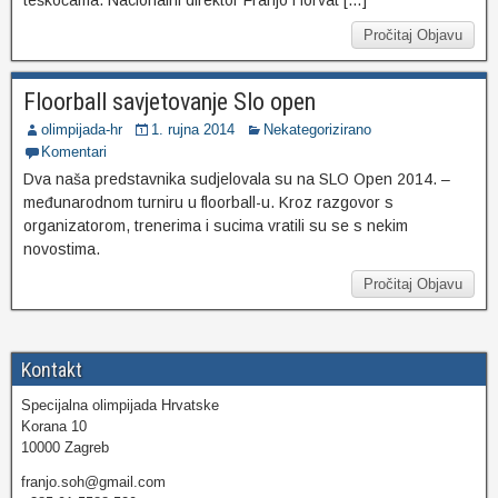
teškoćama. Nacionalni direktor Franjo Horvat […]
Pročitaj Objavu
Floorball savjetovanje Slo open
olimpijada-hr
1. rujna 2014
Nekategorizirano
Komentari
Dva naša predstavnika sudjelovala su na SLO Open 2014. –
međunarodnom turniru u floorball-u. Kroz razgovor s
organizatorom, trenerima i sucima vratili su se s nekim
novostima.
Pročitaj Objavu
Kontakt
Specijalna olimpijada Hrvatske
Korana 10
10000 Zagreb
franjo.soh@gmail.com