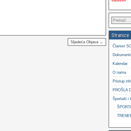
Stranice
Sljedeća Objava →
Članovi S
Dokumenti
Kalendar
O nama
Pristup in
PROŠLA 
Športaši i t
ŠPORT
TRENE