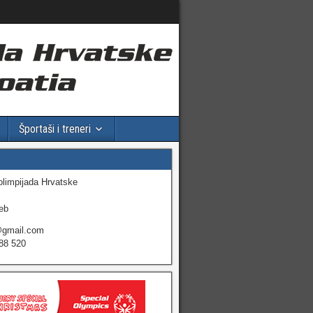
Športaši i treneri
olimpijada Hrvatske
eb
@gmail.com
88 520