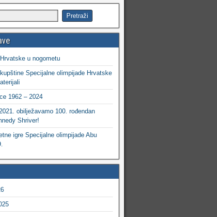
ave
 Hrvatske u nogometu
kupštine Specijalne olimpijade Hrvatske
terijali
ce 1962 – 2024
 2021. obilježavamo 100. rođendan
nedy Shriver!
etne igre Specijalne olimpijade Abu
.
26
025