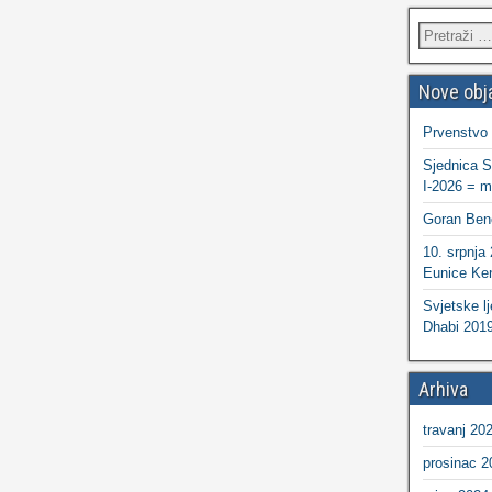
Nove obj
Prvenstvo
Sjednica S
I-2026 = ma
Goran Ben
10. srpnja
Eunice Ken
Svjetske lj
Dhabi 2019
Arhiva
travanj 20
prosinac 2