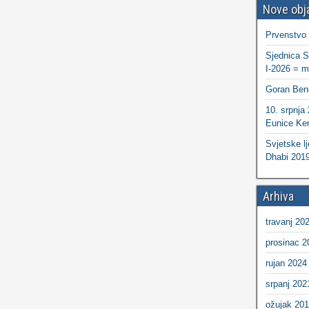
Nove obj
Prvenstvo
Sjednica S
I-2026 = ma
Goran Ben
10. srpnja
Eunice Ken
Svjetske lj
Dhabi 2019
Arhiva
travanj 20
prosinac 2
rujan 2024
srpanj 202
ožujak 20