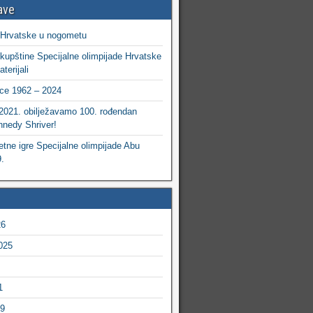
ave
 Hrvatske u nogometu
kupštine Specijalne olimpijade Hrvatske
terijali
ce 1962 – 2024
 2021. obilježavamo 100. rođendan
nedy Shriver!
etne igre Specijalne olimpijade Abu
.
26
025
1
19