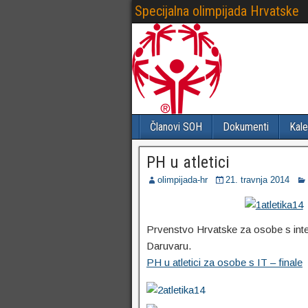
Specijalna olimpijada Hrvatske
Članovi SOH
Dokumenti
Kale
PH u atletici
olimpijada-hr
21. travnja 2014
Prvenstvo Hrvatske za osobe s inte
Daruvaru.
PH u atletici za osobe s IT – finale