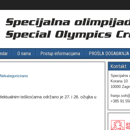
ndar
O nama
Pristup informacijama
PROŠLA DOGAĐANJA
Kontakt
Specijalna 
Nekategorizirano
Korana 10
10000 Zagr
franjo.soh
lektualnim teškoćama održano je 27. i 28. ožujka u
+385 91 55