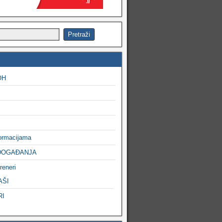
OH
formacijama
DOGAĐANJA
reneri
AŠI
RI