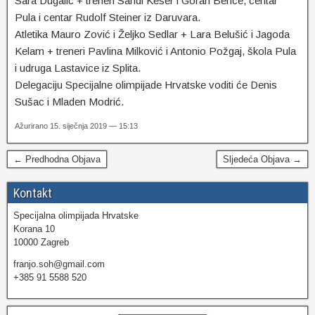
Sara Dugalić + treneri Sandi Keser i Goran Bence, centar
Pula i centar Rudolf Steiner iz Daruvara.
Atletika Mauro Zović i Željko Sedlar + Lara Belušić i Jagoda
Kelam + treneri Pavlina Milković i Antonio Požgaj, škola Pula
i udruga Lastavice iz Splita.
Delegaciju Specijalne olimpijade Hrvatske voditi će Denis
Sušac i Mladen Modrić.
Ažurirano 15. siječnja 2019 — 15:13
← Predhodna Objava
Sljedeća Objava →
Kontakt
Specijalna olimpijada Hrvatske
Korana 10
10000 Zagreb
franjo.soh@gmail.com
+385 91 5588 520