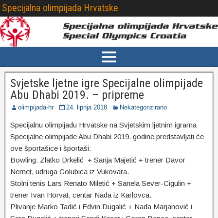
Specijalna olimpijada Hrvatske
Svjetske ljetne igre Specijalne olimpijade
Abu Dhabi 2019. – pripreme
olimpijada-hr
24. lipnja 2018
Nekategorizirano
Specijalnu olimpijadu Hrvatske na Svjetskim ljetnim igrama
Specijalne olimpijade Abu Dhabi 2019. godine predstavljati će
ove športašice i športaši:
Bowling: Zlatko Drkelić + Sanja Majetić + trener Davor
Nemet, udruga Golubica iz Vukovara.
Stolni tenis Lars Renato Miletić + Sanela Sever-Cigulin +
trener Ivan Horvat, centar Nada iz Karlovca.
Plivanje Marko Tadić i Edvin Dugalić + Nada Marjanović i