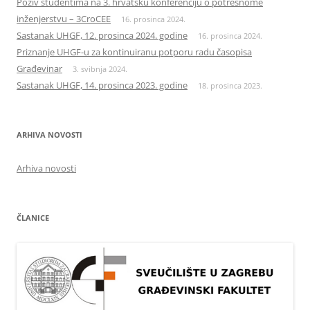
Poziv studentima na 3. hrvatsku konferenciju o potresnome
inženjerstvu – 3CroCEE
16. prosinca 2024.
Sastanak UHGF, 12. prosinca 2024. godine
16. prosinca 2024.
Priznanje UHGF-u za kontinuiranu potporu radu časopisa
Građevinar
3. svibnja 2024.
Sastanak UHGF, 14. prosinca 2023. godine
18. prosinca 2023.
ARHIVA NOVOSTI
Arhiva novosti
ČLANICE