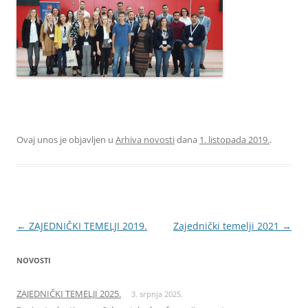
Ovaj unos je objavljen u
Arhiva novosti
dana
1. listopada 2019.
.
Navigacija
←
ZAJEDNIČKI TEMELJI 2019.
Zajednički temelji 2021
→
objava
NOVOSTI
ZAJEDNIČKI TEMELJI 2025.
3. srpnja 2025.