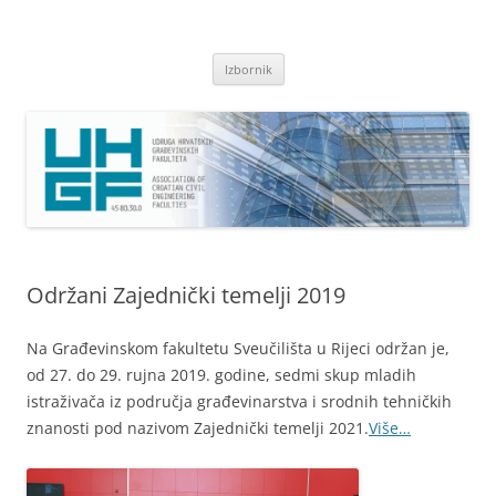
Skoči
do
Udruga hrvatskih građevinskih
sadržaja
fakulteta
Izbornik
Održani Zajednički temelji 2019
Na Građevinskom fakultetu Sveučilišta u Rijeci održan je,
od 27. do 29. rujna 2019. godine, sedmi skup mladih
istraživača iz područja građevinarstva i srodnih tehničkih
znanosti pod nazivom Zajednički temelji 2021.
Više…