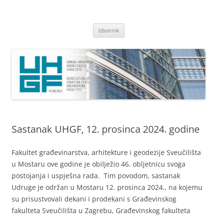
Skoči
do
Udruga hrvatskih građevinskih
sadržaja
fakulteta
Izbornik
Sastanak UHGF, 12. prosinca 2024. godine
Fakultet građevinarstva, arhitekture i geodezije Sveučilišta
u Mostaru ove godine je obilježio 46. obljetnicu svoga
postojanja i uspješna rada. Tim povodom, sastanak
Udruge je održan u Mostaru 12. prosinca 2024., na kojemu
su prisustvovali dekani i prodekani s Građevinskog
fakulteta Sveučilišta u Zagrebu, Građevinskog fakulteta