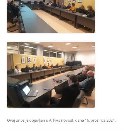
Ovaj unos je objavljen u
Arhiva novosti
dana
16. prosinca 2024.
.