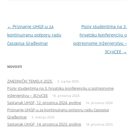
Navigacija
←
Priznanje UHGF-u za
Poziv studentima na 3.
objava
kontinuiranu potporu radu
hrvatsku konferenciju o
časopisa Građevinar
potresnome inženjerstvu –
3CroCEE
→
NOVOSTI
ZAJEDNIČKI TEMELJI 2025.
3. srpnja 2025.
Poziv studentima na 3. hrvatsku konferenciju o potresnome
inženjerstvu – 3CroCEE
16. prosinca 2024.
Sastanak UHGF, 12. prosinca 2024. godine
16. prosinca 2024.
Priznanje UHGF-u za kontinuiranu potporu radu časopisa
Građevinar
3. svibnja 2024.
Sastanak UHGF, 14. prosinca 2023. godine
18. prosinca 2023.