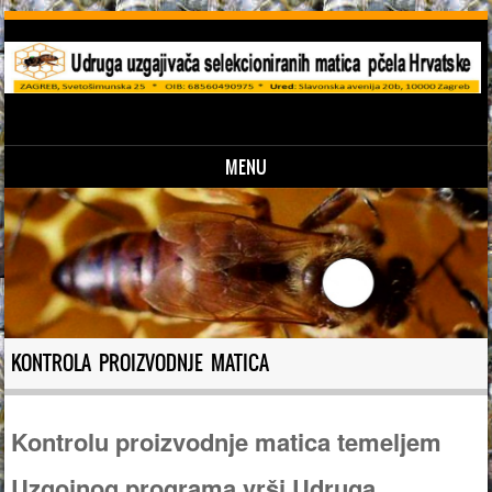
MENU
Skip to content
KONTROLA PROIZVODNJE MATICA
Kontrolu proizvodnje matica temeljem
Uzgojnog programa vrši Udruga