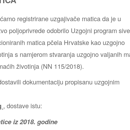
amo registrirane uzgajivače matica da je u
tvo poljoprivrede odobrilo Uzgojni program sive
cioniranih matica pčela Hrvatske kao uzgojno
tinja s namjerom stvaranja uzgojno valjanih m
aćih životinja (NN 115/2018).
dostavili dokumentaciju propisanu uzgojnim
.g
, dostave istu:
ice iz 2018. godine