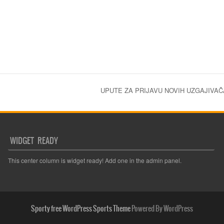
UPUTE ZA PRIJAVU NOVIH UZGAJIVA
WIDGET READY
This center column is widget ready! Add one in the admin panel.
Sporty free WordPress Sports Theme
Powered By WordPress