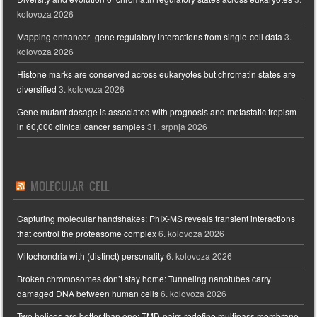
kolovoza 2026
Mapping enhancer–gene regulatory interactions from single-cell data
3.
kolovoza 2026
Histone marks are conserved across eukaryotes but chromatin states are
diversified
3. kolovoza 2026
Gene mutant dosage is associated with prognosis and metastatic tropism
in 60,000 clinical cancer samples
31. srpnja 2026
MOLECULAR CELL
Capturing molecular handshakes: PhIX-MS reveals transient interactions
that control the proteasome complex
6. kolovoza 2026
Mitochondria with (distinct) personality
6. kolovoza 2026
Broken chromosomes don’t stay home: Tunneling nanotubes carry
damaged DNA between human cells
6. kolovoza 2026
Two helices are better than one: TMD-pairs redefine multipass membrane