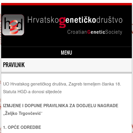
MENU
Skip to content
PRAVILNIK
UO Hrvatskog genetičkog društva, Zagreb temeljem članka 18.
Statuta HGD-a donosi slijedeće
IZMJENE I DOPUNE PRAVILNIKA ZA DODJELU NAGRADE
„Željko Trgovčević
”
1. OPĆE ODREDBE