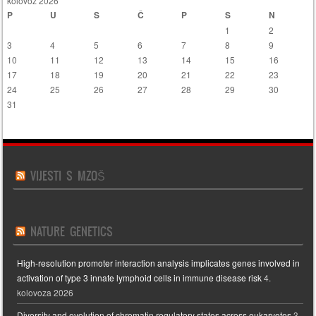
kolovoz 2026
P
U
S
Č
P
S
N
1
2
3
4
5
6
7
8
9
10
11
12
13
14
15
16
17
18
19
20
21
22
23
24
25
26
27
28
29
30
31
VIJESTI S MZOŠ
NATURE GENETICS
High-resolution promoter interaction analysis implicates genes involved in
activation of type 3 innate lymphoid cells in immune disease risk
4.
kolovoza 2026
Diversity and evolution of chromatin regulatory states across eukaryotes
3.