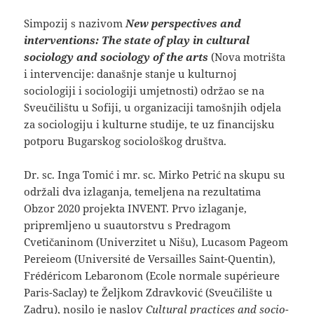
Simpozij s nazivom
New perspectives and
interventions: The state of play in cultural
sociology and sociology of the arts
(Nova motrišta
i intervencije: današnje stanje u kulturnoj
sociologiji i sociologiji umjetnosti) održao se na
Sveučilištu u Sofiji, u organizaciji tamošnjih odjela
za sociologiju i kulturne studije, te uz financijsku
potporu Bugarskog sociološkog društva.
Dr. sc. Inga Tomić i mr. sc. Mirko Petrić na skupu su
održali dva izlaganja, temeljena na rezultatima
Obzor 2020 projekta INVENT. Prvo izlaganje,
pripremljeno u suautorstvu s Predragom
Cvetičaninom (Univerzitet u Nišu), Lucasom Pageom
Pereieom (Université de Versailles Saint-Quentin),
Frédéricom Lebaronom (Ecole normale supérieure
Paris-Saclay) te Željkom Zdravković (Sveučilište u
Zadru), nosilo je naslov
Cultural practices and socio-