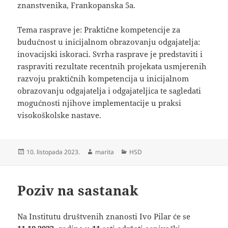
znanstvenika, Frankopanska 5a.
Tema rasprave je: Praktične kompetencije za
budućnost u inicijalnom obrazovanju odgajatelja:
inovacijski iskoraci. Svrha rasprave je predstaviti i
raspraviti rezultate recentnih projekata usmjerenih
razvoju praktičnih kompetencija u inicijalnom
obrazovanju odgajatelja i odgajateljica te sagledati
mogućnosti njihove implementacije u praksi
visokoškolske nastave.
Objavljeno
Autor
Kategorije
10. listopada 2023.
marita
HSD
dana
Poziv na sastanak
Na Institutu društvenih znanosti Ivo Pilar će se