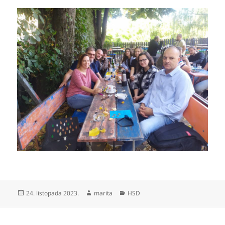
Objavljeno
Autor
Kategorije
24. listopada 2023.
marita
HSD
dana