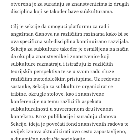
otvorena je za suradnju sa znanstvenicima iz drugih
disciplina koji se također bave subkulturama.
Cilj je sekcije da omogući platformu za rad i
angažman članova na različitim razinama kako bi se
ova specifična sub-disciplina kontinuirano razvijala.
Sekcija za subkulture također je osmišljena na način
da okuplja znanstvenike i znanstvenice koji
subkulture razmatraju i istražuju iz različitih
teorijskih perspektiva te se u svom radu služe
različitim metodološkim pristupima. Uz redovne
sastanke, Sekcija za subkulture organizirat će
tribine, okrugle stolove, kao i znanstvene
konferencije na temu različitih aspekata
subkulturalnosti u suvremenom društvenom
kontekstu. Kroz publikacije i suradnju članova
Sekcije, ideja je povećati fond znanstvenih radova te
uvijek iznova aktualizirati ovo često zapostavljeno,
a dinamično područje sociologije.