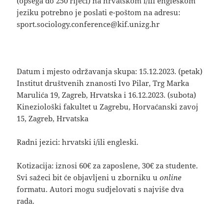
(opsega do 250 riječi) na hrvatskom i/ili engleskom
jeziku potrebno je poslati e-poštom na adresu:
sport.sociology.conference@kif.unizg.hr
Datum i mjesto održavanja skupa: 15.12.2023. (petak)
Institut društvenih znanosti Ivo Pilar, Trg Marka
Marulića 19, Zagreb, Hrvatska i 16.12.2023. (subota)
Kineziološki fakultet u Zagrebu, Horvaćanski zavoj
15, Zagreb, Hrvatska
Radni jezici: hrvatski i/ili engleski.
Kotizacija: iznosi 60€ za zaposlene, 30€ za studente.
Svi sažeci bit će objavljeni u zborniku u
online
formatu. Autori mogu sudjelovati s najviše dva
rada.