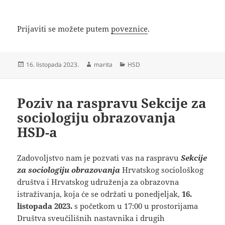
Prijaviti se možete putem
poveznice
.
Objavljeno
Autor
Kategorije
16. listopada 2023.
marita
HSD
dana
Poziv na raspravu Sekcije za
sociologiju obrazovanja
HSD-a
Zadovoljstvo nam je pozvati vas na raspravu
Sekcije
za sociologiju obrazovanja
Hrvatskog sociološkog
društva i Hrvatskog udruženja za obrazovna
istraživanja, koja će se održati u ponedjeljak,
16.
listopada 2023.
s početkom u 17:00 u prostorijama
Društva sveučilišnih nastavnika i drugih