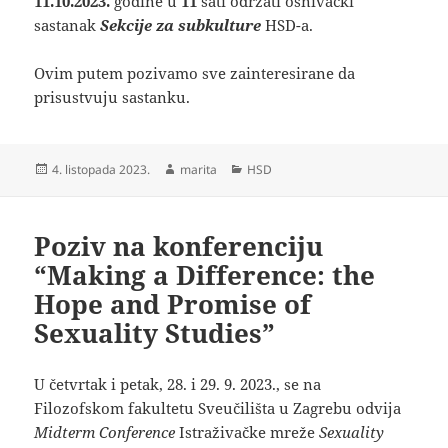
11.10.2023.
godine u
11
sati održati osnivački
sastanak
Sekcije za subkulture
HSD-a.
Ovim putem pozivamo sve zainteresirane da
prisustvuju sastanku.
Objavljeno
Autor
Kategorije
4. listopada 2023.
marita
HSD
dana
Poziv na konferenciju
“Making a Difference: the
Hope and Promise of
Sexuality Studies”
U četvrtak i petak, 28. i 29. 9. 2023., se na
Filozofskom fakultetu Sveučilišta u Zagrebu odvija
Midterm Conference
Istraživačke mreže
Sexuality