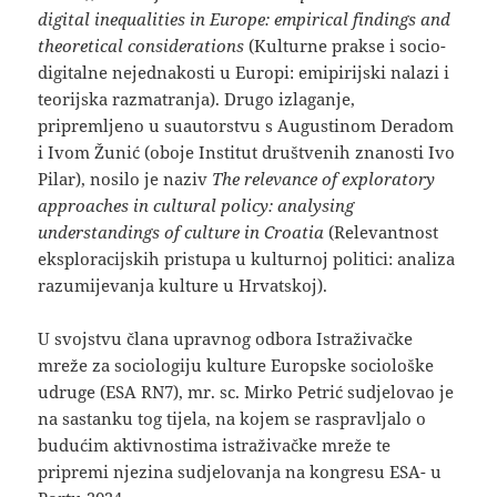
digital inequalities in Europe: empirical findings and
theoretical considerations
(Kulturne prakse i socio-
digitalne nejednakosti u Europi: emipirijski nalazi i
teorijska razmatranja). Drugo izlaganje,
pripremljeno u suautorstvu s Augustinom Deradom
i Ivom Žunić (oboje Institut društvenih znanosti Ivo
Pilar), nosilo je naziv
The relevance of exploratory
approaches in cultural policy: analysing
understandings of culture in Croatia
(Relevantnost
eksploracijskih pristupa u kulturnoj politici: analiza
razumijevanja kulture u Hrvatskoj).
U svojstvu člana upravnog odbora Istraživačke
mreže za sociologiju kulture Europske sociološke
udruge (ESA RN7), mr. sc. Mirko Petrić sudjelovao je
na sastanku tog tijela, na kojem se raspravljalo o
budućim aktivnostima istraživačke mreže te
pripremi njezina sudjelovanja na kongresu ESA- u