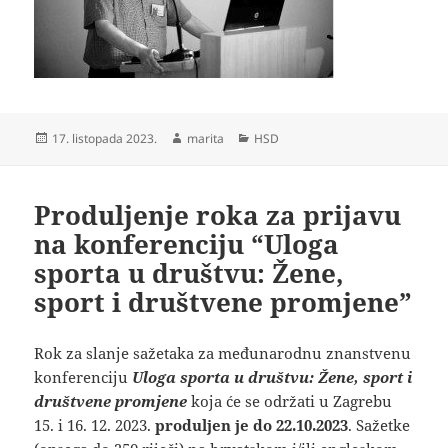
Objavljeno
Autor
Kategorije
17. listopada 2023.
marita
HSD
dana
Produljenje roka za prijavu
na konferenciju “Uloga
sporta u društvu: Žene,
sport i društvene promjene”
Rok za slanje sažetaka za međunarodnu znanstvenu
konferenciju
Uloga sporta u društvu: Žene, sport i
društvene promjene
koja će se održati u Zagrebu
15. i 16. 12. 2023.
produljen je do 22.10.2023
. Sažetke