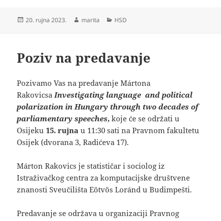
Objavljeno
Autor
Kategorije
20. rujna 2023.
marita
HSD
dana
Poziv na predavanje
Pozivamo Vas na predavanje Mártona
Rakovicsa
Investigating language and political
polarization in Hungary through two decades of
parliamentary speeches
,
koje će se održati u
Osijeku
15. rujna
u 11:30 sati na Pravnom fakultetu
Osijek (dvorana 3, Radićeva 17).
Márton Rakovics je statističar i sociolog iz
Istraživačkog centra za komputacijske društvene
znanosti Sveučilišta Eötvös Loránd u Budimpešti.
Predavanje se održava u organizaciji Pravnog