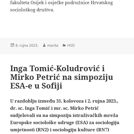
fakulteta Osijek i osječke podružnice Hrvatskog
sociološkog društva.
Objavljeno
Autor
Kategorije
8. rujna 2023.
marita
HSD
dana
Inga Tomić-Koludrović i
Mirko Petrić na simpoziju
ESA-e u Sofiji
U razdoblju između 31. kolovoza i 2. rujna 2023.,
dr. sc. Inga Tomić i mr. sc. Mirko Petrić
sudjelovali su na simpoziju istraživačkih mreža
Europske sociološke udruge (ESA) za sociologiju
umjetnosti (RN2) i sociologiju kulture (RN7)