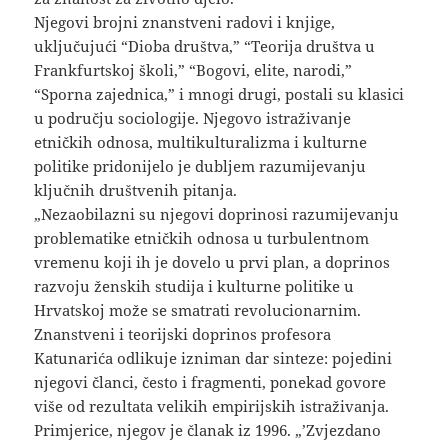
Njegovi brojni znanstveni radovi i knjige,
uključujući “Dioba društva,” “Teorija društva u
Frankfurtskoj školi,” “Bogovi, elite, narodi,”
“Sporna zajednica,” i mnogi drugi, postali su klasici
u području sociologije. Njegovo istraživanje
etničkih odnosa, multikulturalizma i kulturne
politike pridonijelo je dubljem razumijevanju
ključnih društvenih pitanja.
„Nezaobilazni su njegovi doprinosi razumijevanju
problematike etničkih odnosa u turbulentnom
vremenu koji ih je dovelo u prvi plan, a doprinos
razvoju ženskih studija i kulturne politike u
Hrvatskoj može se smatrati revolucionarnim.
Znanstveni i teorijski doprinos profesora
Katunarića odlikuje izniman dar sinteze: pojedini
njegovi članci, često i fragmenti, ponekad govore
više od rezultata velikih empirijskih istraživanja.
Primjerice, njegov je članak iz 1996. „’Zvjezdano