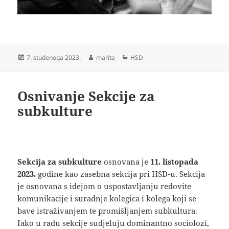
Objavljeno
Autor
Kategorije
7. studenoga 2023.
marita
HSD
dana
Osnivanje Sekcije za
subkulture
Sekcija za subkulture
osnovana je
11. listopada
2023.
godine kao zasebna sekcija pri HSD-u. Sekcija
je osnovana s idejom o uspostavljanju redovite
komunikacije i suradnje kolegica i kolega koji se
bave istraživanjem te promišljanjem subkultura.
Iako u radu sekcije sudjeluju dominantno sociolozi,