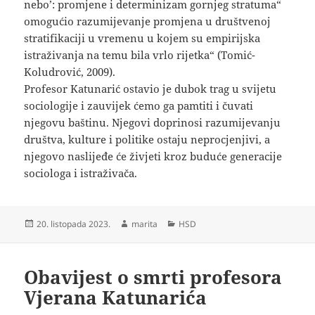
nebo’: promjene i determinizam gornjeg stratuma“
omogućio razumijevanje promjena u društvenoj
stratifikaciji u vremenu u kojem su empirijska
istraživanja na temu bila vrlo rijetka“ (Tomić-
Koludrović, 2009).
Profesor Katunarić ostavio je dubok trag u svijetu
sociologije i zauvijek ćemo ga pamtiti i čuvati
njegovu baštinu. Njegovi doprinosi razumijevanju
društva, kulture i politike ostaju neprocjenjivi, a
njegovo naslijeđe će živjeti kroz buduće generacije
sociologa i istraživača.
Objavljeno
Autor
Kategorije
20. listopada 2023.
marita
HSD
dana
Obavijest o smrti profesora
Vjerana Katunarića